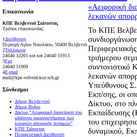
«Αειφορική δι
Επικοινωνία
λεκανών απορ
ΚΠΕ Βελβεντού Σιάτιστας
Το ΚΠΕ Βελβεν
Τρόποι επικοινωνίας:
συνδιοργάνωση
1
Διεύθυνση
Περιοχή Αγίου Νικολάου, 50400 Βελβεντό
Περιφερειακής
2
Τηλέφωνα
24640 32265 και και 24640 31913
τριήμερου σεμι
3
Fax
συντονιστικό 
24640 31909
4
E-mail
λεκανών απορρ
mail@kpe-velvent.koz.sch.gr
Υπεύθυνους Σ.
Σύνδεσμοι
Εκπ/σης, οι οπ
Δήμος Βελβεντού
Δίκτυο, στο π
Δήμος Βοΐου
Εκπαίδευσης (
Δίκτυο "Αειφορική διαχείριση του
υδάτινου οικοσυστήματος των
του επιχειρησ
λεκανών απορροής ποταμών"
ΚΠΕ Σιάτιστας
δυναμικού, Εκ
Περιφερειακή Διεύθυνση