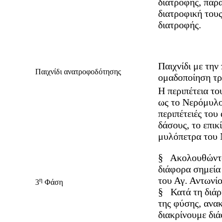
διατροφής, παρ
διατροφική τους
διατροφής.
Παιχνίδι με την
Παιχνίδι ανατροφοδότησης
ομαδοποίηση τ
Η περιπέτεια τ
ως το Νερόμυλο.
περιπέτειές του
δάσους, το επικ
μυλόπετρα του 
§
Ακολουθώντας
διάφορα σημεία
του Αγ. Αντωνίο
η
3
Φάση
§
Κατά τη διάρ
της φύσης, ανακ
διακρίνουμε δι