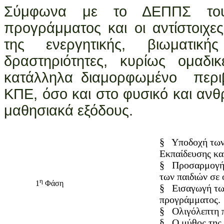
Σύμφωνα με το ΔΕΠΠΣ του
προγράμματος και οι αντίστοιχες
της ενεργητικής, βιωματικ
δραστηριότητες, κυρίως ομαδι
κατάλληλα διαμορφωμένο περι
ΚΠΕ, όσο και στο φυσικό και αν
μαθησιακά εξόδους.
§
Υποδοχή των
Εκπαίδευσης κα
§
Προσαρμογή 
των παιδιών σε 
η
1
Φάση
§
Εισαγωγή τω
προγράμματος.
§
Ολιγόλεπτη 
§
Ο μύθος της