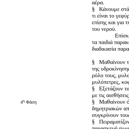
αέρα.
§
Κάνουμε στά
τι είναι το γεφ
επίσης και για 
του νερού.
Επίσκεψη τω
τα παιδιά παρα
διαδικασία παρ
§
Μαθαίνουν τα
της υδροκίνησης
ρόλο τους, μυλ
μυλόπετρες, κοφ
§
Εξετάζουν τ
με τις αισθήσεις
η
§
Μαθαίνουν ό
4
Φάση
δημητριακών απ
συγκρίνουν του
§
Πειραματίζον
παρασκευή ψωμι