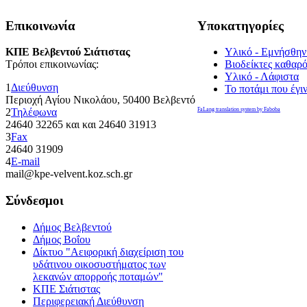
Επικοινωνία
Υποκατηγορίες
ΚΠΕ Βελβεντού Σιάτιστας
Υλικό - Εμνήσθην
Τρόποι επικοινωνίας:
Βιοδείκτες καθαρό
Υλικό - Λάφιστα
1
Διεύθυνση
Το ποτάμι που έγι
Περιοχή Αγίου Νικολάου, 50400 Βελβεντό
2
Τηλέφωνα
FaLang translation system by Faboba
24640 32265 και και 24640 31913
3
Fax
24640 31909
4
E-mail
mail@kpe-velvent.koz.sch.gr
Σύνδεσμοι
Δήμος Βελβεντού
Δήμος Βοΐου
Δίκτυο "Αειφορική διαχείριση του
υδάτινου οικοσυστήματος των
λεκανών απορροής ποταμών"
ΚΠΕ Σιάτιστας
Περιφερειακή Διεύθυνση